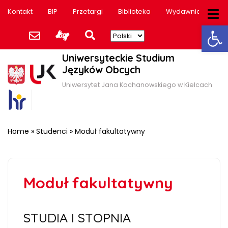
Kontakt
BIP
Przetargi
Biblioteka
Wydawnictwo
Ot
Uniwersyteckie Studium
Języków Obcych
Uniwersytet Jana Kochanowskiego w Kielcach
Home
»
Studenci
»
Moduł fakultatywny
Moduł fakultatywny
STUDIA I STOPNIA