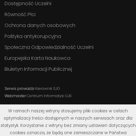
Dostępność Uczelni
Równość Płci
Ochrona danych osobowych
Polityka antykorupcyjna
Społeczna Odpowiedzialność Uczelni
Europejska Karta Naukowca
Biuletyn Informacji Publicznej
Serwis prowadzi
Kierownik SJO
Webmaster
Centrum Informatyki UJK
W ramach naszej witryny stosujemy pliki cookies w celach
optymalizacji treści dostępnych w naszych serwisach oraz dla
statystyk. Korzystanie z witryny bez zmiany ustawień dotyczących
cookies oznacza, że będą one zamieszczane w Państwa