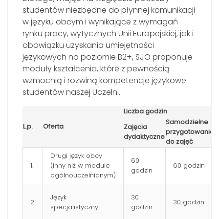
studentów niezbędne do płynnej komunikacji
w języku obcym i wynikające z wymagań
rynku pracy, wytycznych Unii Europejskiej, jak i
obowiązku uzyskania umiejętności
językowych na poziomie B2+, SJO proponuje
moduły kształcenia, które z pewnością
wzmocnią i rozwiną kompetencje językowe
studentów naszej Uczelni.
Liczba godzin
P
Samodzielne
L.p.
Oferta
E
Zajęcia
przygotowanie
p
dydaktyczne
do zajęć
Drugi język obcy
60
1.
(inny niż w module
60 godzin
godzin
ogólnouczelnianym)
Język
30
2.
30 godzin
specjalistyczny
godzin