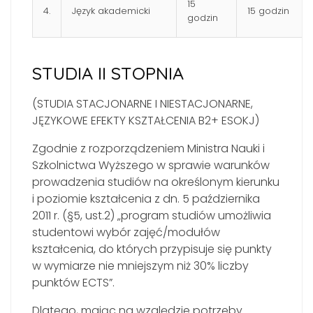
15
4.
Język akademicki
15 godzin
godzin
STUDIA II STOPNIA
(STUDIA STACJONARNE I NIESTACJONARNE,
JĘZYKOWE EFEKTY KSZTAŁCENIA B2+ ESOKJ)
Zgodnie z rozporządzeniem Ministra Nauki i
Szkolnictwa Wyższego w sprawie warunków
prowadzenia studiów na określonym kierunku
i poziomie kształcenia z dn. 5 października
2011 r. (§5, ust.2) „program studiów umożliwia
studentowi wybór zajęć/modułów
kształcenia, do których przypisuje się punkty
w wymiarze nie mniejszym niż 30% liczby
punktów ECTS”.
Dlatego, mając na względzie potrzeby