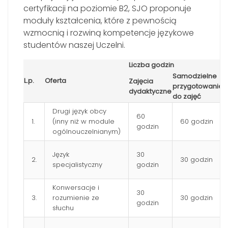
certyfikacji na poziomie B2, SJO proponuje
moduły kształcenia, które z pewnością
wzmocnią i rozwiną kompetencje językowe
studentów naszej Uczelni.
Liczba godzin
P
Samodzielne
L.p.
Oferta
E
Zajęcia
przygotowanie
p
dydaktyczne
do zajęć
Drugi język obcy
60
1.
(inny niż w module
60 godzin
godzin
ogólnouczelnianym)
Język
30
2.
30 godzin
specjalistyczny
godzin
Konwersacje i
30
3.
rozumienie ze
30 godzin
godzin
słuchu