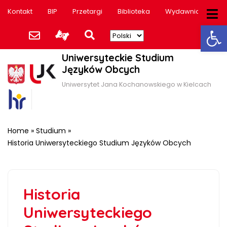
Kontakt
BIP
Przetargi
Biblioteka
Wydawnictwo
Ot
Uniwersyteckie Studium
Języków Obcych
Uniwersytet Jana Kochanowskiego w Kielcach
Home
»
Studium
»
Historia Uniwersyteckiego Studium Języków Obcych
Historia
Uniwersyteckiego