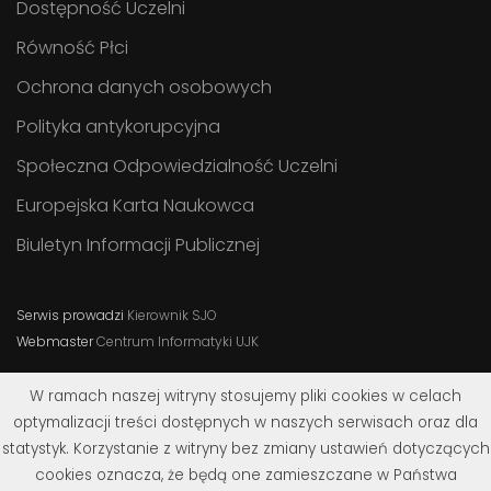
Dostępność Uczelni
Równość Płci
Ochrona danych osobowych
Polityka antykorupcyjna
Społeczna Odpowiedzialność Uczelni
Europejska Karta Naukowca
Biuletyn Informacji Publicznej
Serwis prowadzi
Kierownik SJO
Webmaster
Centrum Informatyki UJK
W ramach naszej witryny stosujemy pliki cookies w celach
optymalizacji treści dostępnych w naszych serwisach oraz dla
statystyk. Korzystanie z witryny bez zmiany ustawień dotyczących
cookies oznacza, że będą one zamieszczane w Państwa