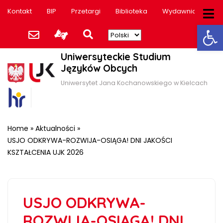
Kontakt
BIP
Przetargi
Biblioteka
Wydawnictwo
Ot
Uniwersyteckie Studium
Języków Obcych
Uniwersytet Jana Kochanowskiego w Kielcach
Home
»
Aktualności
»
USJO ODKRYWA-ROZWIJA-OSIĄGA! DNI JAKOŚCI
KSZTAŁCENIA UJK 2026
USJO ODKRYWA-
ROZWIJA-OSIĄGA! DNI