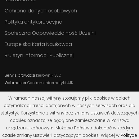
Ochrona danych osobowych
Polityka antykorupcyjna
Społeczna Odpowiedzialność Uczelni
Europejska Karta Naukowca
Biuletyn Informacji Publicznej
Serwis prowadzi
Kierownik SJO
Webmaster
Centrum Informatyki UJK
W ramach naszej witryny stosujemy pliki cookies w celach
optymalizacji treści dostępnych w naszych serwisach oraz dla
statystyk. Korzystanie z witryny bez zmiany ustawień dotyczących
cookies oznacza, że będą one zamieszczane w Państwa
urządzeniu końcowym. Możecie Państwo dokonać w każdym
czasie zmiany ustawień dotyczących cookies. Więcej w
Polityce