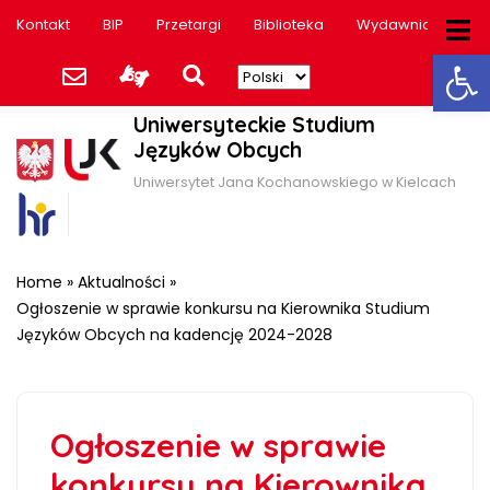
Kontakt
BIP
Przetargi
Biblioteka
Wydawnictwo
Ot
Uniwersyteckie Studium
Języków Obcych
Uniwersytet Jana Kochanowskiego w Kielcach
Home
»
Aktualności
»
Ogłoszenie w sprawie konkursu na Kierownika Studium
Języków Obcych na kadencję 2024-2028
Ogłoszenie w sprawie
konkursu na Kierownika