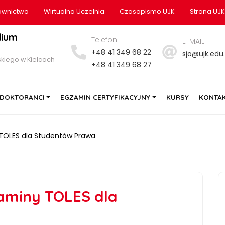
wnictwo
Wirtualna Uczelnia
Czasopismo UJK
Strona UJK
dium
Telefon
E-MAIL
+48 41 349 68 22
sjo@ujk.edu.
kiego w Kielcach
+48 41 349 68 27
DOKTORANCI
EGZAMIN CERTYFIKACYJNY
KURSY
KONTA
TOLES dla Studentów Prawa
aminy TOLES dla