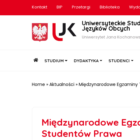
Kontakt
BIP
Przetargi
Biblioteka
Wyda
Uniwersyteckie Stu
Języków Obcych
Uniwersytet Jana Kochanows
HOME
STUDIUM
DYDAKTYKA
STUDENCI
Home
»
Aktualności
»
Międzynarodowe Egzaminy 
Międzynarodowe Egz
Studentów Prawa