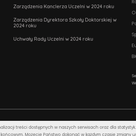
R
Zarządzenia Kanclerza Uczelni w 2024 roku
O
Zarządzenia Dyrektora Szkoły Doktorskiej w
P
2024 roku
S
Uchwały Rady Uczelni w 2024 roku
E
B
Se
W
alizacji treści dostępnych w naszych serwisach oraz dla statystyk
 końcowym. Możecie Państwo dokonać w każdym czasie zmiany us