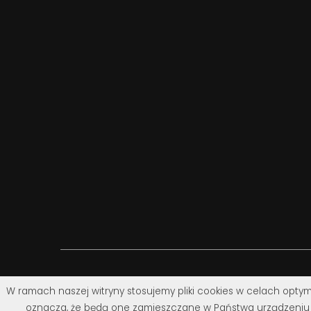
W ramach naszej witryny stosujemy pliki cookies w celach optym
oznacza, że będą one zamieszczane w Państwa urządzeniu