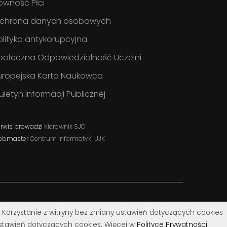
ówność Płci
chrona danych osobowych
olityka antykorupcyjna
połeczna Odpowiedzialność Uczelni
uropejska Karta Naukowca
iuletyn Informacji Publicznej
rwis prowadzi
Kierownik SJO
ebmaster
Centrum Informatyki UJK
. Korzystanie z witryny bez zmiany ustawień dotyczących cookies
tawień dotyczących cookies. Więcej w
Polityce Prywatności
.