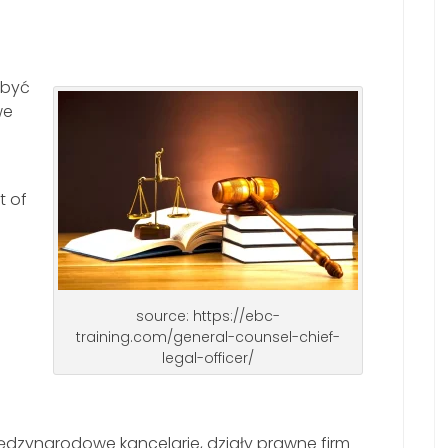
obyć
we
t of
source: https://ebc-
training.com/general-counsel-chief-
legal-officer/
ędzynarodowe kancelarie, działy prawne firm