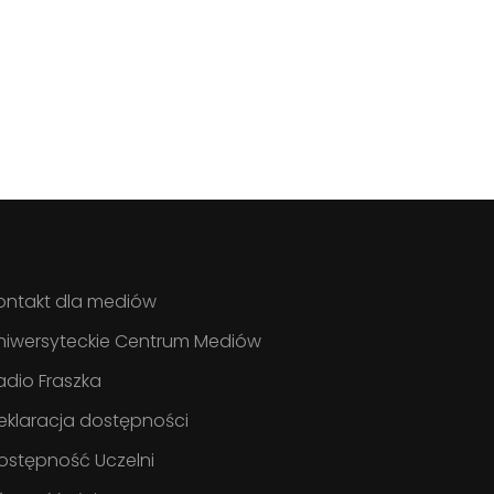
ontakt dla mediów
niwersyteckie Centrum Mediów
adio Fraszka
eklaracja dostępności
ostępność Uczelni