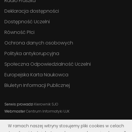
Radio Fraszka
Deklaracja dostępności
Dostępność Uczelni
Równość Płci
Ochrona danych osobowych
Polityka antykorupcyjna
Społeczna Odpowiedzialność Uczelni
Europejska Karta Naukowca
Biuletyn Informacji Publicznej
Serwis prowadzi
Kierownik SJO
Webmaster
Centrum Informatyki UJK
W ramach naszej witryny stosujemy pliki cookies w celach