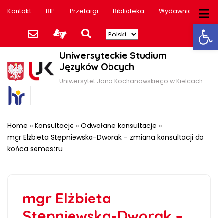
Kontakt
BIP
Przetargi
Biblioteka
Wydawnictwo
Ot
Uniwersyteckie Studium
Języków Obcych
Uniwersytet Jana Kochanowskiego w Kielcach
Home
»
Konsultacje
»
Odwołane konsultacje
»
mgr Elżbieta Stępniewska-Dworak – zmiana konsultacji do
końca semestru
mgr Elżbieta
Stępniewska-Dworak –