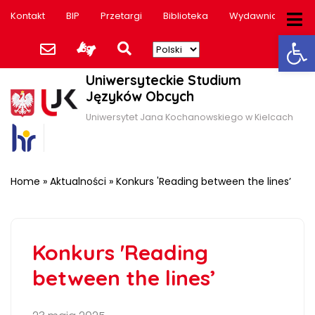
Kontakt
BIP
Przetargi
Biblioteka
Wydawnictwo
Ot
Uniwersyteckie Studium
Języków Obcych
Uniwersytet Jana Kochanowskiego w Kielcach
Home
»
Aktualności
»
Konkurs 'Reading between the lines’
Konkurs 'Reading
between the lines’