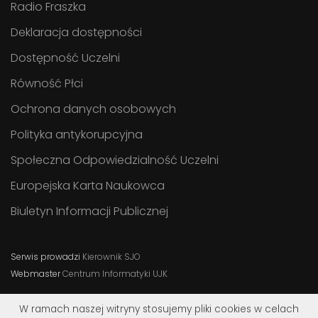
Radio Fraszka
Deklaracja dostępności
Dostępność Uczelni
Równość Płci
Ochrona danych osobowych
Polityka antykorupcyjna
Społeczna Odpowiedzialność Uczelni
Europejska Karta Naukowca
Biuletyn Informacji Publicznej
Serwis prowadzi
Kierownik SJO
Webmaster
Centrum Informatyki UJK
W ramach naszej witryny stosujemy pliki cookies w celach