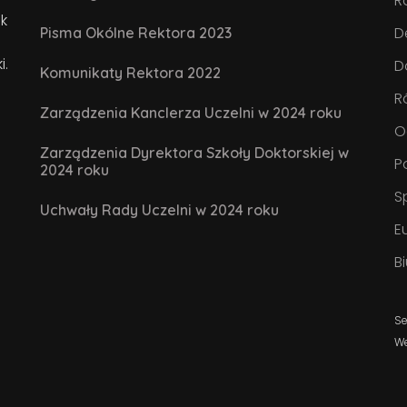
R
k
D
Pisma Okólne Rektora 2023
i.
D
Komunikaty Rektora 2022
R
Zarządzenia Kanclerza Uczelni w 2024 roku
O
Zarządzenia Dyrektora Szkoły Doktorskiej w
P
2024 roku
S
Uchwały Rady Uczelni w 2024 roku
E
B
Se
W