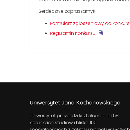
Serdecznie zapraszamy!!!
Formularz zgłoszeniowy do konkurs
Regulamin Konkursu
Uniwersytet Jana Kochanowskiego
Uniwersytet prowadzi kształcenie na 58
kierunkach studiów i blisko 150
specjalnościach z zakresu niemal wszystkich