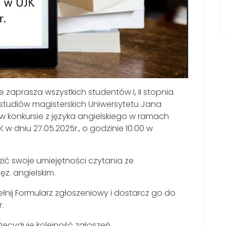
zaprasza wszystkich studentów I, II stopnia
 studiów magisterskich Uniwersytetu Jana
 konkursie z języka angielskiego w ramach
w dniu 27.05.2025r., o godzinie 10.00 w
ić swoje umiejętności czytania ze
ęz. angielskim.
łnij Formularz zgłoszeniowy i dostarcz go do
.
Decyduje kolejność zgłoszeń.