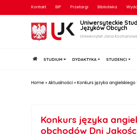
Kontakt
BIP
Przetargi
Biblioteka
Wyda
Uniwersyteckie Stu
Języków Obcych
Uniwersytet Jana Kochanows
HOME
STUDIUM
DYDAKTYKA
STUDENCI
Home
»
Aktualności
»
Konkurs języka angielskieg
Konkurs języka angie
obchodów Dni Jakości