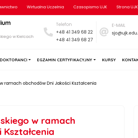
wnictwo
Wirtualna Uczelnia
Czasopismo UJK
Strona UJK
dium
Telefon
E-MAIL
+48 41 349 68 22
sjo@ujk.edu.
kiego w Kielcach
+48 41 349 68 27
DOKTORANCI
EGZAMIN CERTYFIKACYJNY
KURSY
KONTA
o w ramach obchodów Dni Jakości Kształcenia
lskiego w ramach
 Kształcenia