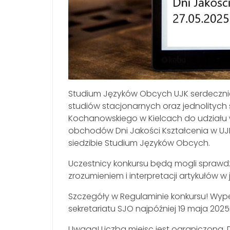
Studium Języków Obcych UJK serdecznie 
studiów stacjonarnych oraz jednolitych
Kochanowskiego w Kielcach do udziału w
obchodów Dni Jakości Kształcenia w UJK 
siedzibie Studium Języków Obcych.
Uczestnicy konkursu będą mogli sprawdz
zrozumieniem i interpretacji artykułów w j
Szczegóły w Regulaminie konkursu! Wype
sekretariatu SJO najpóźniej 19 maja 2025r
Uwaga! Liczba miejsc jest ograniczona. 