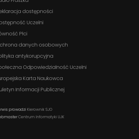
adio Fraszka
eklaracja dostępności
ostępność Uczelni
ówność Płci
chrona danych osobowych
olityka antykorupcyjna
połeczna Odpowiedzialność Uczelni
uropejska Karta Naukowca
iuletyn Informacji Publicznej
rwis prowadzi
Kierownik SJO
ebmaster
Centrum Informatyki UJK