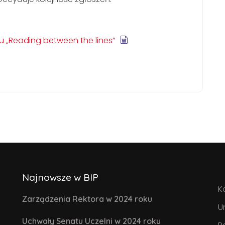
u „Reading between the lines”
Najnowsze w BIP
K
Zarządzenia Rektora w 2024 roku
U
Uchwały Senatu Uczelni w 2024 roku