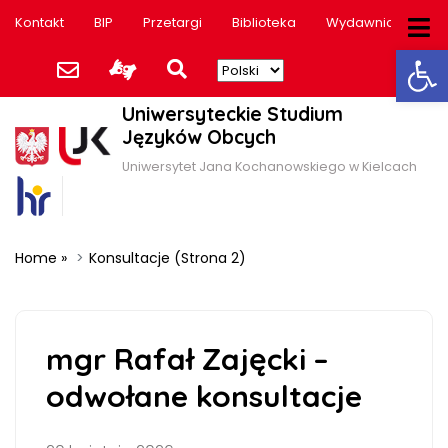
Kontakt
BIP
Przetargi
Biblioteka
Wydawnictwo
Ot
Uniwersyteckie Studium
Języków Obcych
Uniwersytet Jana Kochanowskiego w Kielcach
Home
»
Konsultacje
(Strona 2)
mgr Rafał Zajęcki –
odwołane konsultacje