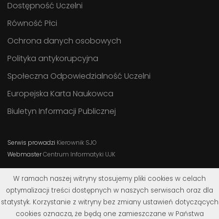
Dostępność Uczelni
Równość Płci
Ochrona danych osobowych
Polityka antykorupcyjna
Społeczna Odpowiedzialność Uczelni
Europejska Karta Naukowca
Biuletyn Informacji Publicznej
Serwis prowadzi
Kierownik SJO
Webmaster
Centrum Informatyki UJK
W ramach naszej witryny stosujemy pliki cookies w celach
optymalizacji treści dostępnych w naszych serwisach oraz dla
statystyk. Korzystanie z witryny bez zmiany ustawień dotyczących
cookies oznacza, że będą one zamieszczane w Państwa