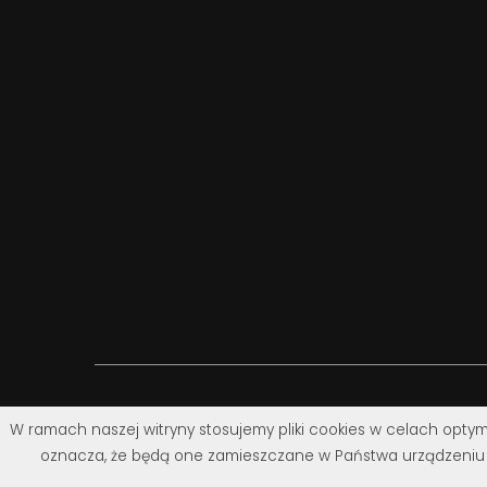
W ramach naszej witryny stosujemy pliki cookies w celach optym
oznacza, że będą one zamieszczane w Państwa urządzeniu