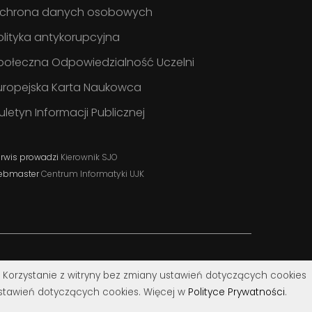
chrona danych osobowych
olityka antykorupcyjna
połeczna Odpowiedzialność Uczelni
uropejska Karta Naukowca
iuletyn Informacji Publicznej
rwis prowadzi
Kierownik SJO
ebmaster
Centrum Informatyki UJK
. Korzystanie z witryny bez zmiany ustawień dotyczących cookies
tawień dotyczących cookies. Więcej w
Polityce Prywatności
.