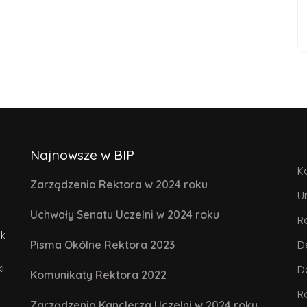
Najnowsze w BIP
K
Zarządzenia Rektora w 2024 roku
U
Uchwały Senatu Uczelni w 2024 roku
R
k
D
Pisma Okólne Rektora 2023
i.
D
Komunikaty Rektora 2022
R
Zarządzenia Kanclerza Uczelni w 2024 roku