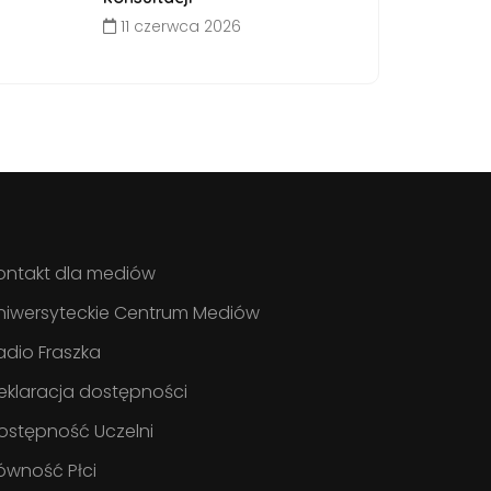
11 czerwca 2026
ontakt dla mediów
niwersyteckie Centrum Mediów
adio Fraszka
eklaracja dostępności
ostępność Uczelni
ówność Płci