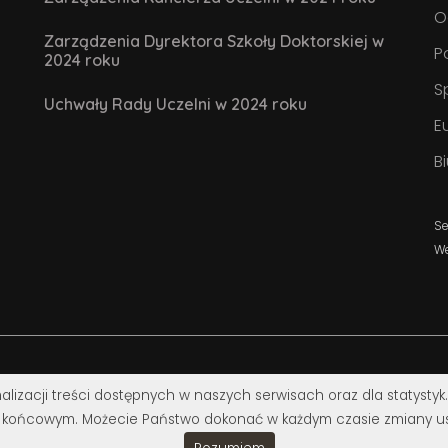
O
Zarządzenia Dyrektora Szkoły Doktorskiej w
P
2024 roku
S
Uchwały Rady Uczelni w 2024 roku
E
B
Se
W
alizacji treści dostępnych w naszych serwisach oraz dla statystyk
 końcowym. Możecie Państwo dokonać w każdym czasie zmiany us
© Uniwersytet Jana Kochanowskiego w Kielcach