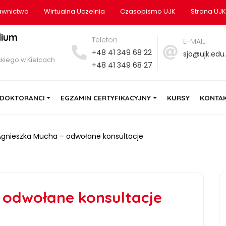
wnictwo
Wirtualna Uczelnia
Czasopismo UJK
Strona UJK
dium
Telefon
E-MAIL
+48 41 349 68 22
sjo@ujk.edu.
kiego w Kielcach
+48 41 349 68 27
DOKTORANCI
EGZAMIN CERTYFIKACYJNY
KURSY
KONTA
Agnieszka Mucha – odwołane konsultacje
 odwołane konsultacje