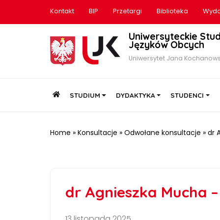
Kontakt
BIP
Przetargi
Biblioteka
Wyda
Uniwersyteckie Stu
Języków Obcych
Uniwersytet Jana Kochanows
HOME
STUDIUM
DYDAKTYKA
STUDENCI
Home
»
Konsultacje
»
Odwołane konsultacje
»
dr 
dr Agnieszka Mucha –
13 listopada 2025